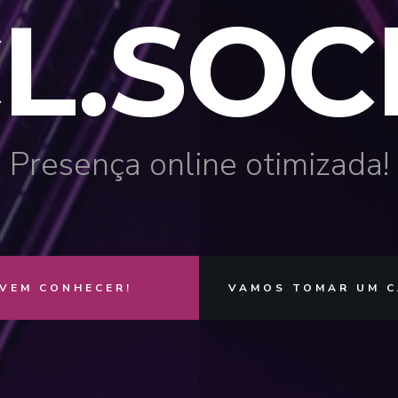
L.SOC
Presença online otimizada!
VEM CONHECER!
VAMOS TOMAR UM C